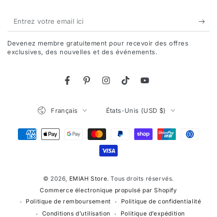
Entrez
votre
Devenez membre gratuitement pour recevoir des offres
email
exclusives, des nouvelles et des événements.
ici
Facebook
Pinterest
Instagram
TikTok
YouTube
Langue
Pays/région
Français
États-Unis (USD $)
Modes
de
paiement
© 2026,
EMIAH Store
. Tous droits réservés.
Commerce électronique propulsé par Shopify
Politique de remboursement
Politique de confidentialité
Conditions d’utilisation
Politique d’expédition